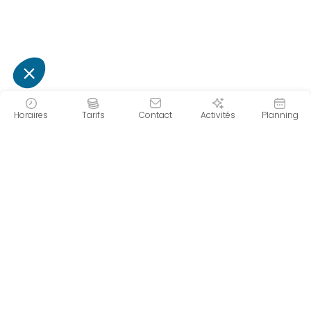
Horaires
Tarifs
Contact
Activités
Planning
Forme d'O
Le centre aquatique Forme d'O se situe
à Châtel en plein cœur des
montagnes. Son espace aquatique