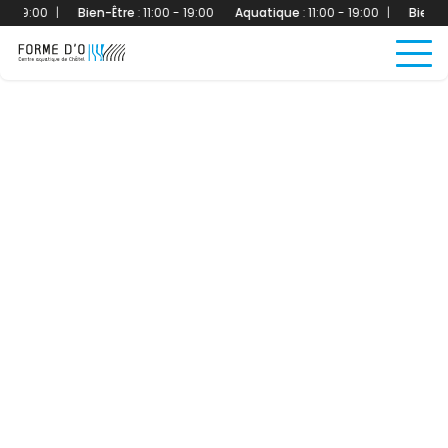
 19:00
|
Bien-Être
:
11:00 - 19:00
Aquatique
:
11:00 - 19:00
|
Bien-Être