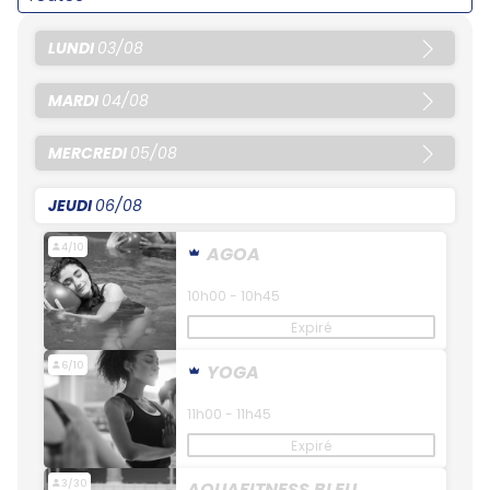
LUNDI
03/08
MARDI
04/08
MERCREDI
05/08
JEUDI
06/08
4/10
AGOA
10h00 - 10h45
Expiré
6/10
YOGA
11h00 - 11h45
Expiré
3/30
AQUAFITNESS BLEU