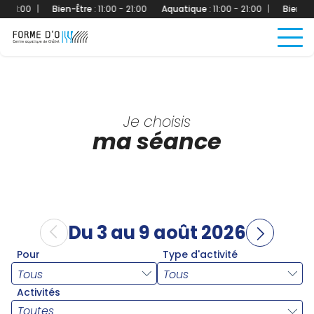
- 21:00
|
Bien-Être
:
11:00 - 21:00
Aquatique
:
11:00 - 21:00
|
Bien-Êtr
Je choisis
ma séance
Du 3 au 9 août 2026
Pour
Type d'activité
Activités
Toutes