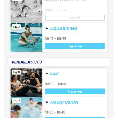
12h15 - 13h00
Expiré
5/13
AQUABIKING
18h15 - 18h45
Réserver
VENDREDI
07/08
2/10
CAF
10h00 - 10h45
Réserver
4/15
AQUAFUSION
11h00 - 11h45