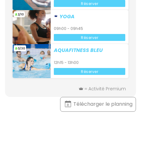
Réserver
2/10
YOGA
09h00 - 09h45
Réserver
0/30
AQUAFITNESS BLEU
12h15 - 13h00
Réserver
= Activité Premium
Télécharger le planning