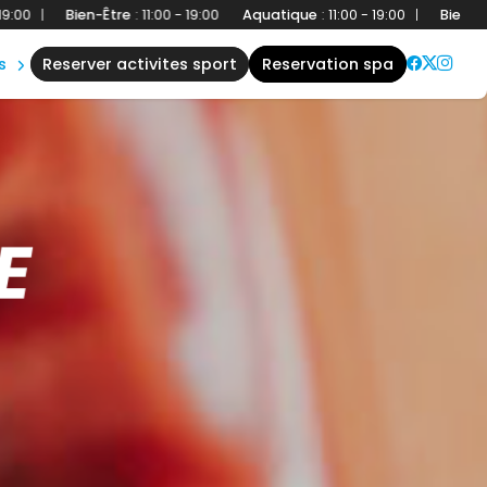
ien-Être
:
11:00 - 19:00
Aquatique
:
11:00 - 19:00
|
Bien-Être
:
11:00 - 
s
reserver activites sport
reservation spa
E