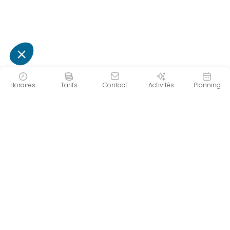
Horaires
Tarifs
Contact
Activités
Planning
Forme d'O
Le centre aquatique Forme d'O se situe
à Châtel en plein cœur des
montagnes. Son espace aquatique