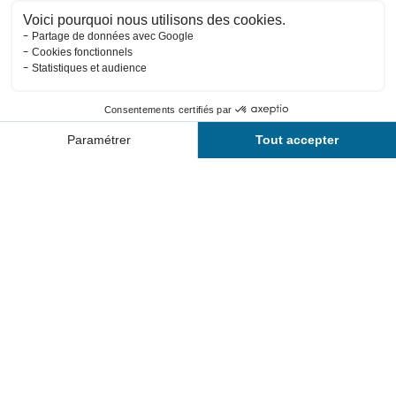
Horaires
Tarifs
Contact
Activités
Planning
Forme d'O
Le centre aquatique Forme d'O se situe
à Châtel en plein cœur des
montagnes. Son espace aquatique