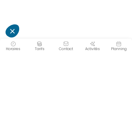
Horaires
Tarifs
Contact
Activités
Planning
Forme d'O
Le centre aquatique Forme d'O se situe
à Châtel en plein cœur des
montagnes. Son espace aquatique