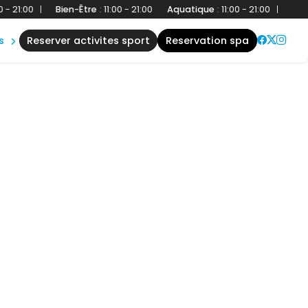
:00
|
Bien-Être
:
11:00 - 21:00
Aquatique
:
11:00 - 21:00
|
Bien-Êtr
s
reserver activites sport
reservation spa