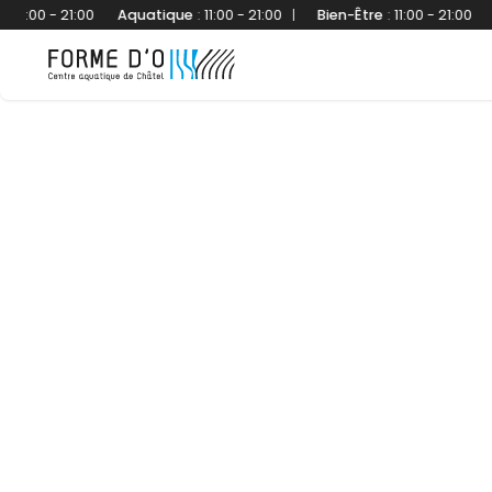
00 - 21:00
Aquatique
:
11:00 - 21:00
|
Bien-Être
:
11:00 - 21:00
Aqua