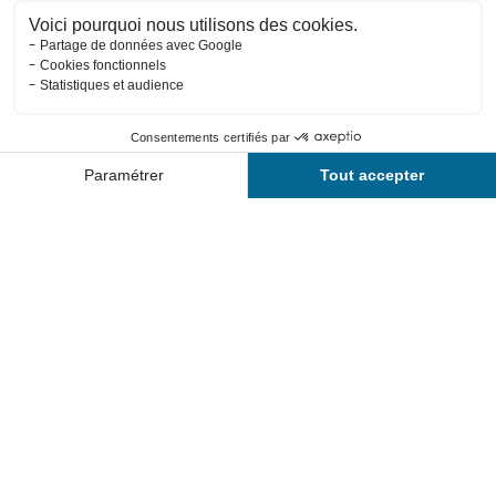
Horaires
Tarifs
Contact
Activités
Planning
Forme d'O
Le centre aquatique Forme d'O se situe
à Châtel en plein cœur des
montagnes. Son espace aquatique