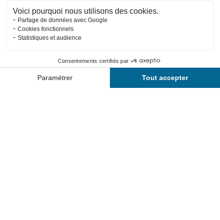
Horaires
Tarifs
Contact
Activités
Planning
Forme d'O
Le centre aquatique Forme d'O se situe
à Châtel en plein cœur des
montagnes. Son espace aquatique