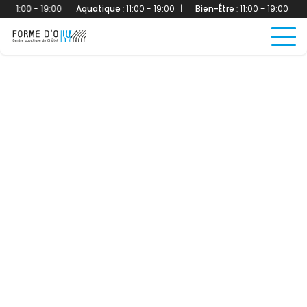
:
11:00 - 19:00
Aquatique
:
11:00 - 19:00
|
Bien-Être
:
11:00 - 19:00
Aqu