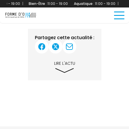
:00 - 19:00
|
Bien-Être
:
11:00 - 19:00
Aquatique
:
11:00 - 19:00
|
Bien
Partagez cette actualité :
LIRE L'ACTU