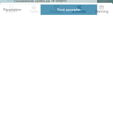
Horaires
Tarifs
Contact
Activités
Planning
45 MIN
PERF
Durée
Intensité
CARDIO
AQUASPORTS
Objectif(s)
Catégorie(s)