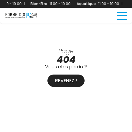
:00 - 19:00
|
Bien-Être
:
11:00 - 19:00
Aquatique
:
11:00 - 19:00
|
Bien
Page
404
Vous êtes perdu ?
REVENEZ !